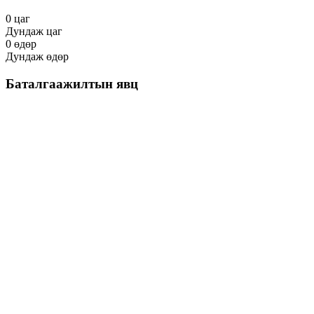
0
цаг
Дундаж цаг
0
өдөр
Дундаж өдөр
Баталгаажилтын явц