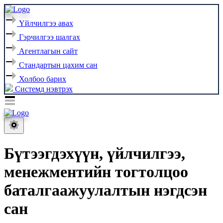
Үйлчилгээ авах
Гэрчилгээ шалгах
Агентлагын сайт
Стандартын цахим сан
Холбоо барих
Системд нэвтрэх
Бүтээгдэхүүн, үйлчилгээ,
менежментийн тогтолцоо
баталгаажуулалтын нэгдсэн
сан